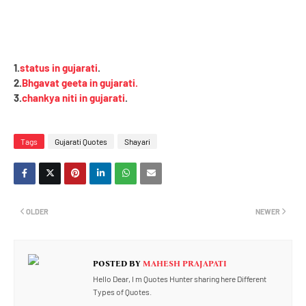
1.
status in gujarati
.
2.
Bhgavat geeta in gujarati.
3.
chankya niti in gujarati
.
Tags
Gujarati Quotes
Shayari
OLDER
NEWER
POSTED BY
MAHESH PRAJAPATI
Hello Dear, I m Quotes Hunter sharing here Different
Types of Quotes.