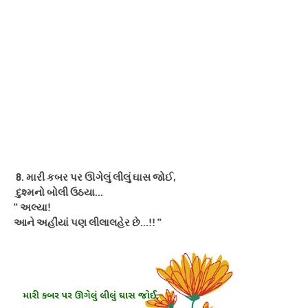
8. મારી કબર પર ઊગેલું લીલું ઘાસ જોઈ,
દુશ્મનો બોલી ઉઠયા...
'' અલ્યા!
આને અહીંયાં પણ લીલાલહેર છે...!! ''