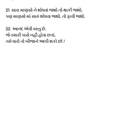
21. સારા માણસો ને શોધવાં જશો તો થાકી જશો,
પણ માણસો માં સારું શોધવા જશો, તો ફાવી જશો.
22. આનંદ એવી વસ્તુ છે,
જે તમારી પાસે નહીં હોવા છતાં,
તમે ધારો તો બીજાને આપી શકો છો.!