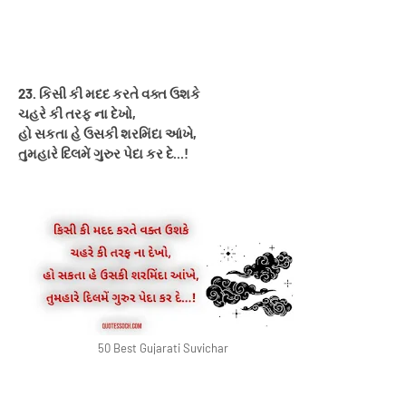
23. કિસી કી મદદ કરતે વક્ત ઉશકે
ચહરે કી તરફ ના દેખો,
હો સકતા હે ઉસકી શરમિંદા આંખે,
તુમહારે દિલમેં ગુરુર પેદા કર દે...!
50 Best Gujarati Suvichar