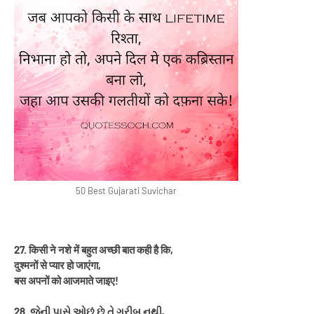
50 Best Gujarati Suvichar
27. किसी ने नशे में बहुत अच्छी बात कही है कि,
दुश्मनों से प्यार हो जाएंगा,
बस अपनों को आजमाते जाइए!
28. જેની પાસે ઓછું છે તે ગરીબ નથી,