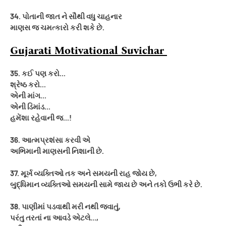
34. પોતાની જાત ને સૌથી વધુ ચાહનાર
માણસ જ ચમત્કારો કરી શકે છે.
Gujarati Motivational Suvichar
35. કઈ પણ કરો...
શ્રેષ્ઠ કરો...
એની માંગ...
એની ડિમાંડ...
હમેંશા રહેવાની જ...!
36. આત્મપ્રશંસા કરવી એ
અભિમાની માણસની નિશાની છે.
37. મૂર્ખ વ્યક્તિઓ તક અને સમયની રાહ જોય છે,
બુદ્ધિમાન વ્યક્તિઓ સમયની સામે જાય છે અને તકો ઉભી કરે છે.
38. પાણીમાં પડવાથી મરી નથી જવાતું,
પરંતુ તરતાં ના આવડે એટલે...,