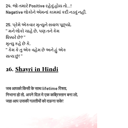
24. જો તમારે Positive રહેવું હોય તો...!
Nagative લોકોને એમનાં કામમાં કદી નડવું નહીં.
25. પ્રેમે એકવાર મૃત્યુને સવાલ પૂછ્યો,
'' મને લોકો ચાહે છે, પણ તને કેમ
ધિક્કારે છે? ''
મૃત્યુ કહે છે કે,
'' કેમ કે તુ એક વહેમ છે અને હું એક
સત્ય છું! ''
26.
Shayri in Hindi
जब आपको किसी के साथ lifetime रिश्ता,
निभाना हो तो, अपने दिल मे एक कब्रिस्तान बना लो,
जहा आप उसकी गलतीयों को दफ़ना सके!