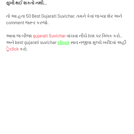
સુખી થઈ શકતો નથી...
તો આ હતા 50 Best Gujarati Suvichar. તમને કેવાં લાગ્યા શેર અને
comment જરૂર કરજો.
આવા જ બીજા
gujarati Suvichar
વાંચવા નીચે link પર ક્લિક કરો..
અને best gujarati suvichar
eBook
સાવ નજીવા મુલ્યે ખરીદવાં અહીં
👆click
કરો.