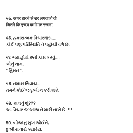
45. अगर हारने से डर लगता हो तो,
जितने कि इच्छा कभी मत रखना.
46. હકારાત્મક વિચારધારા....
કોઈ પણ પરિસ્થિતિ ને પહોંચી વળે છે.
47. ભય હોવાં છતાં કામ કરવું...,
એનું નામ.
'' હિંમત ''.
48. તમારા સિવાય...
તમને કોઈ જ દુઃખી ન કરી શકે.
49. કાલનું શું???
આ વિચાર જ આજ ને મારી નાખે છે..!!!
50. બીજાનું સુખ જોઈને,
દુઃખી થનારો ક્યારેય,