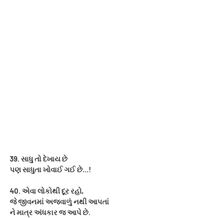
39. સાધુ તો દેખાય છે
પણ સાધુતા ખોવાઈ ગઈ છે...!
40. એવા લોકોથી દૂર રહો,
જે જીવનમાં અજવાળું નથી આપતાં
ને માત્ર અંધકાર જ આપે છે.