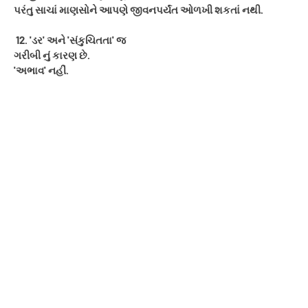
પરંતુ સાચાં માણસોને આપણે જીવનપર્યંત ઓળખી શકતાં નથી.
12. 'ડર' અને 'સંકુચિતતા' જ
ગરીબી નું કારણ છે.
'અભાવ' નહીં.