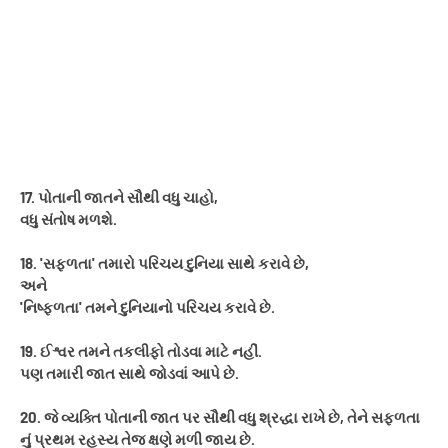
17. પોતાની જાતને સૌથી વધુ ચાહો,
વધુ સંતોષ મળશે.
18. 'સફળતા' તમારો પરિચય દુનિયા સાથે કરાવે છે,
અને
'નિષ્ફળતા' તમને દુનિયાનો પરિચય કરાવે છે.
19. ઈશ્વર તમને તકલીફો તોડવા માટે નહીં.
પણ તમારી જાત સાથે જોડવાં આપે છે.
20. જે વ્યક્તિ પોતાની જાત પર સૌથી વધુ શ્રદ્ધા રાખે છે, તેને સફળતા
નું પ્રથમ રહસ્ય તેજ ક્ષણે મળી જાય છે.