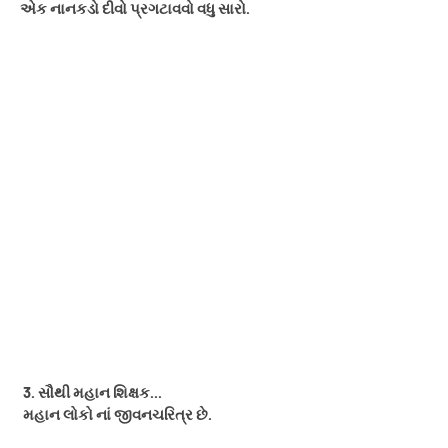
એક નાનકડો દીવો પ્રગટાવવો વધુ સારો.
3. સૌથી મહાન શિક્ષક...
મહાન લોકો નાં જીવનચરિત્ર છે.