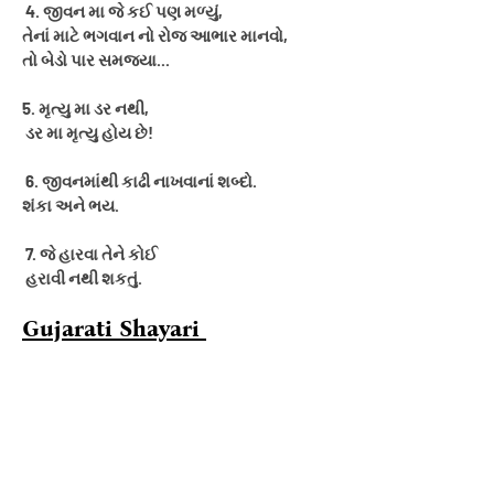
4. જીવન મા જે કઈ પણ મળ્યું,
તેનાં માટે ભગવાન નો રોજ આભાર માનવો,
તો બેડો પાર સમજ્યા...
5. મૃત્યુ મા ડર નથી,
ડર મા મૃત્યુ હોય છે!
6. જીવનમાંથી કાઢી નાખવાનાં શબ્દો.
શંકા અને ભય.
7. જે હારવા તેને કોઈ
હરાવી નથી શકતું.
Gujarati Shayari