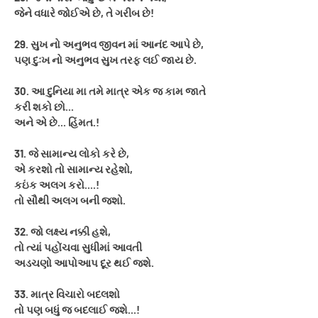
જેને વધારે જોઈએ છે, તે ગરીબ છે!
29. સુખ નો અનુભવ જીવન માં આનંદ આપે છે,
પણ દુઃખ નો અનુભવ સુખ તરફ લઈ જાય છે.
30. આ દુનિયા મા તમે માત્ર એક જ કામ જાતે
કરી શકો છો...
અને એ છે... હિંમત.!
31. જે સામાન્ય લોકો કરે છે,
એ કરશો તો સામાન્ય રહેશો,
કઇંક અલગ કરો....!
તો સૌથી અલગ બની જશો.
32. જો લક્ષ્ય નક્કી હશે,
તો ત્યાં પહોંચવા સુધીમાં આવતી
અડચણો આપોઆપ દૂર થઈ જશે.
33. માત્ર વિચારો બદલશો
તો પણ બધું જ બદલાઈ જશે...!