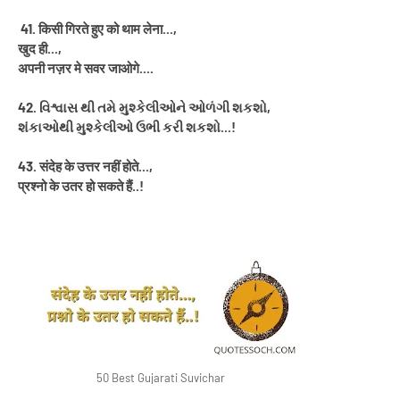
41. किसी गिरते हुए को थाम लेना...,
खुद ही...,
अपनी नज़र मे सवर जाओगे....
42. વિશ્વાસ થી તમે મુશ્કેલીઓને ઓળંગી શકશો,
શંકાઓથી મુશ્કેલીઓ ઉભી કરી શકશો...!
43. संदेह के उत्तर नहीं होते...,
प्रश्नो के उतर हो सकते हैं..!
50 Best Gujarati Suvichar