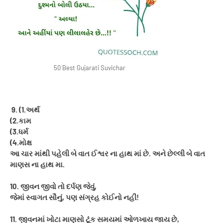
50 Best Gujarati Suvichar
9. (1.અર્થ
(2.કામ
(3.ધર્મ
(4.મોક્ષ
આ ચાર માંથી પહેલી બે વાત ઈશ્વર ના હાથ માં છે. અને છેલ્લી બે વાત
માણસ ના હાથ મા.
10. જીવન જીવો તો દર્પણ જેવું,
જેમાં સ્વાગત સૌનું, પણ સંગ્રહ કોઈનો નહીં!
11. જીવનમાં ખોટા માણસો ટૂંક સમયમાં ઓળખાય જાય છે,