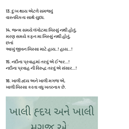
13. દુઃખ થાય એટલે સમજવું
વાસ્તવિકતા સાથે યુધ્ધ.
14. જન્મ સમયે લંગોટમા ખિસ્સું નથી હોતું,
મરણ સમયે કફન મા ખિસ્સું નથી હોતું,
છતાં
આખું જીવન ખિસ્સા માટે હાય..! હાય...!
15. નદીના પ્રવાહમાં તરવું એ ઈશ્વર...!
નદીના પ્રવાહ ની વિરુદ્ધ તરવું એ સંસાર...!
16. ખાલી હ્દય અને ખાલી મગજ એ,
ખાલી ખિસ્સા કરતા વધુ ખતરનાક છે.