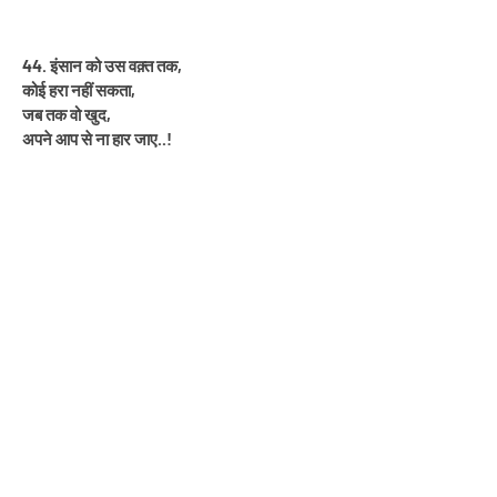
44. इंसान को उस वक़्त तक,
कोई हरा नहीं सकता,
जब तक वो खुद,
अपने आप से ना हार जाए..!