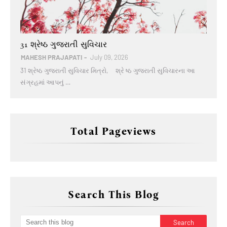
Gujarati Quotes
31 શ્રેષ્ઠ ગુજરાતી સુવિચાર
MAHESH PRAJAPATI
July 09, 2026
31 શ્રેષ્ઠ ગુજરાતી સુવિચાર મિત્રો, શ્રે ષ્ઠ ગુજરાતી સુવિચારના આ
સંગ્રહમાં આપનું …
Total Pageviews
Search This Blog