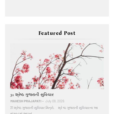
Featured Post
Gujarati Quotes
31 શ્રેષ્ઠ ગુજરાતી સુવિચાર
MAHESH PRAJAPATI
July 09, 2026
31 શ્રેષ્ઠ ગુજરાતી સુવિચાર મિત્રો, શ્રે ષ્ઠ ગુજરાતી સુવિચારના આ
સંગ્રહમાં આપનું …