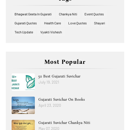
Bhagwat Geeta In Gujarati
Chankya Niti
Event Quotes
Gujarati Quotes
Health Care
Love Quotes
Shayari
Tech Update
Vyakti Vishesh
Most Popular
50 Best Gujarati Suvichar
July 19, 2021
Gujarati Suvichar On Books
April 23, 2020
Gujarati Suvichar Chankya Niti
May 07, 2020