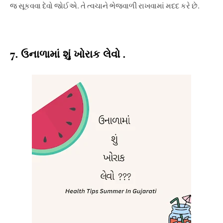
જ સૂકવવા દેવો જોઈએ. તે ત્વચાને ભેજવાળી રાખવામાં મદદ કરે છે.
7. ઉનાળામાં શું ખોરાક લેવો .