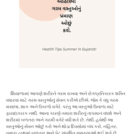
શિયાળામાં આપણે શરીરને ગરમ રાખવા અને રોગપ્રતિકારક શક્તિ
વધારવા માટે ગરમ વસ્તુઓનું સેવન કરીએ છીએ. જેમ કે વધુ ગરમ
મસાલા
,
શાક અને ઉકાળો વગેરે. પરંતુ આ વસ્તુઓ ઉનાળા માટે
ફાયદાકારક નથી. આના કારણે તમારા શરીરનું તાપમાન વધશે અને
શરીરમાં બળતરા અને ગરમી વગેરે વધી શકે છે. તેથી
,
હવેથી આ
વસ્તુઓનું સેવન ઓછું કરો અને થોડા દિવસોમાં બંધ કરો. નહિંતર
,
તમારા હાથમાં બળતરા અને પેટ સંબંધિત સમસ્યાઓ થઈ શકે છે.