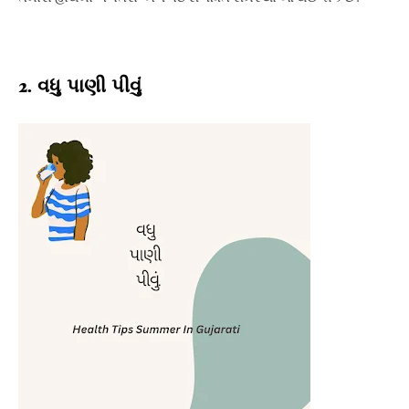
2.
વધુ પાણી પીવું