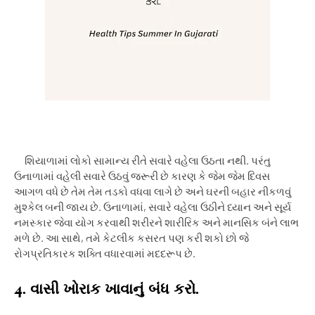
શિયાળામાં લોકો સામાન્ય રીતે સવારે વહેલા ઉઠતા નથી. પરંતુ
ઉનાળામાં વહેલી સવારે ઉઠવું જરૂરી છે કારણ કે જેમ જેમ દિવસ
આગળ વધે છે તેમ તેમ તડકો વધવા લાગે છે અને ઘરની બહાર નીકળવું
મુશ્કેલ બની જાય છે. ઉનાળામાં
,
સવારે વહેલા ઉઠીને ધ્યાન અને સૂર્ય
નમસ્કાર જેવા યોગ કરવાથી શરીરને શારીરિક અને માનસિક બંને લાભ
મળે છે. આ સાથે
,
તમે કેટલીક કસરત પણ કરી શકો છો જે
રોગપ્રતિકારક શક્તિ વધારવામાં મદદરૂપ છે.
4.
વાસી ખોરાક ખાવાનું બંધ કરો.