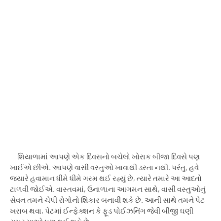
શિયાળામાં આપણે એક દિવસનો બચેલો ખોરાક બીજા દિવસે પણ
ખાઈએ છીએ. આપણે વાસી વસ્તુઓ ખાવાથી ડરતા નથી. પરંતુ
,
હવે
જ્યારે હવામાન ધીમે ધીમે ગરમ થઈ રહ્યું છે
,
ત્યારે તમારે આ આદતો
ટાળવી જોઈએ. વાસ્તવમાં
,
ઉનાળાના આગમન સાથે
,
વાસી વસ્તુઓનું
સેવન તમને ચેપી રોગોનો શિકાર બનાવી શકે છે. આની સાથે તમને પેટ
ખરાબ થવા
,
પેટમાં ઈન્ફેક્શન કે ફૂડ પોઈઝનિંગ જેવી બીજી ઘણી