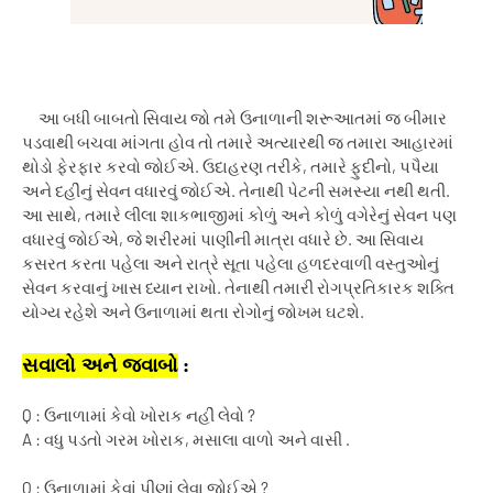
આ બધી બાબતો સિવાય જો તમે ઉનાળાની શરૂઆતમાં જ બીમાર
પડવાથી બચવા માંગતા હોવ તો તમારે અત્યારથી જ તમારા આહારમાં
થોડો ફેરફાર કરવો જોઈએ. ઉદાહરણ તરીકે
,
તમારે ફુદીનો
,
પપૈયા
અને દહીંનું સેવન વધારવું જોઈએ. તેનાથી પેટની સમસ્યા નથી થતી.
આ સાથે
,
તમારે લીલા શાકભાજીમાં કોળું અને કોળું વગેરેનું સેવન પણ
વધારવું જોઈએ
,
જે શરીરમાં પાણીની માત્રા વધારે છે. આ સિવાય
કસરત કરતા પહેલા અને રાત્રે સૂતા પહેલા હળદરવાળી વસ્તુઓનું
સેવન કરવાનું ખાસ ધ્યાન રાખો. તેનાથી તમારી રોગપ્રતિકારક શક્તિ
યોગ્ય રહેશે અને ઉનાળામાં થતા રોગોનું જોખમ ઘટશે.
સવાલો અને જવાબો
:
Q : ઉનાળામાં કેવો ખોરાક નહીં લેવો ?
A : વધુ પડતો ગરમ ખોરાક, મસાલા વાળો અને વાસી .
Q : ઉનાળામાં કેવાં પીણાં લેવા જોઈએ ?