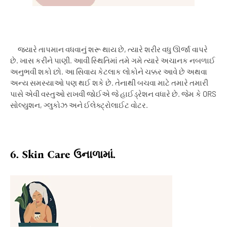
જ્યારે તાપમાન વધવાનું શરૂ થાય છે
,
ત્યારે શરીર વધુ ઊર્જા વાપરે
છે. ખાસ કરીને પાણી. આવી સ્થિતિમાં તમે ગમે ત્યારે અચાનક નબળાઈ
અનુભવી શકો છો. આ સિવાય કેટલાક લોકોને ચક્કર આવે છે અથવા
અન્ય સમસ્યાઓ પણ થઈ શકે છે. તેનાથી બચવા માટે તમારે તમારી
પાસે એવી વસ્તુઓ રાખવી જોઈએ જે હાઈડ્રેશન વધારે છે. જેમ કે
ORS
સોલ્યુશન
,
ગ્લુકોઝ અને ઈલેક્ટ્રોલાઈટ વોટર.
6. Skin
Care
ઉનાળામાં.