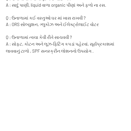
A : સાદું પાણી, liquid વાળા organic પીણાં અને ફળો ના રસ.
Q : ઉનાળામાં કઈ વસ્તુઓ ઘર માં ખાસ રાખવી ?
A : ORS
સોલ્યુશન
,
ગ્લુકોઝ અને ઈલેક્ટ્રોલાઈટ વોટર
Q : ઉનાળામાં ત્વચા કેવી રીતે સાચવવી ?
A :
સોફ્ટ
,
કોટન અને લૂઝ-ફિટિંગ કપડાં પહેરવાં,
સૂર્યપ્રકાશમાં
લાવવાનું ટાળો ,
SPF
સનસ્ક્રીન લોશનનો ઉપયોગ .