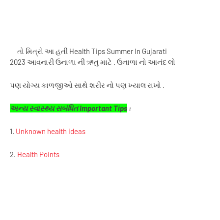
તો મિત્રો આ હતી
Health
Tips
Summer
In
Gujarati
2023 આવનારી ઉનાળા ની ઋતુ માટે . ઉનાળા નો આનંદ લો
પણ યોગ્ય કાળજીઓ સાથે શરીર નો પણ ખ્યાલ રાખો .
અન્ય સ્વાસ્થ્ય સબંધિત Important Tips
:
1.
Unknown health ideas
2.
Health Points