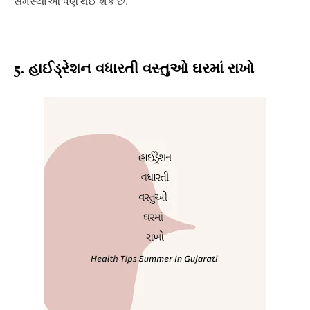
સમસ્યાઓ પણ થઈ શકે છે.
5.
હાઈડ્રેશન વધારતી વસ્તુઓ ઘરમાં રાખો