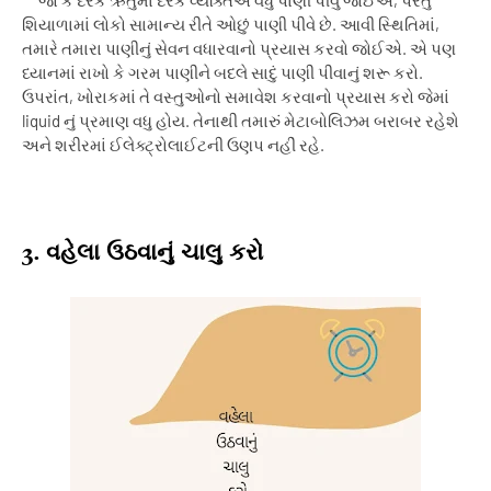
જો કે દરેક ઋતુમાં દરેક વ્યક્તિએ વધુ પાણી પીવું જોઈએ
,
પરંતુ
શિયાળામાં લોકો સામાન્ય રીતે ઓછું પાણી પીવે છે. આવી સ્થિતિમાં
,
તમારે તમારા પાણીનું સેવન વધારવાનો પ્રયાસ કરવો જોઈએ. એ પણ
ધ્યાનમાં રાખો કે ગરમ પાણીને બદલે સાદું પાણી પીવાનું શરૂ કરો.
ઉપરાંત
,
ખોરાકમાં તે વસ્તુઓનો સમાવેશ કરવાનો પ્રયાસ કરો જેમાં
liquid
નું પ્રમાણ વધુ હોય. તેનાથી તમારું મેટાબોલિઝમ બરાબર રહેશે
અને શરીરમાં ઈલેક્ટ્રોલાઈટની ઉણપ નહીં રહે.
3.
વહેલા ઉઠવાનું ચાલુ કરો