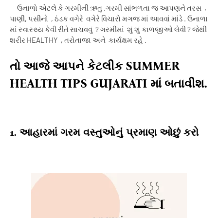
ઉનાળો એટલે કે ગરમીની ઋતુ .ગરમી સાંભળતા જ આપણને તરસ
,
પાણી
,
પસીનો
,
ઠંડક વગેરે
વગેરે વિચારો મગજ માં આવવાં માંડે . ઉનાળા
માં સ્વાસ્થ્ય કેવી રીતે સાચવવું
?
ગરમીમાં
શું શું કાળજીઓ લેવી
?
જેથી
શરીર
HEALTHY
,
તરોતાજા અને
કાર્યક્ષમ રહે .
તો આજે આપને કેટલીક
SUMMER
HEALTH
TIPS
GUJARATI
માં બતાવીશ.
1.
આહારમાં ગરમ ​​વસ્તુઓનું પ્રમાણ ઓછું કરો