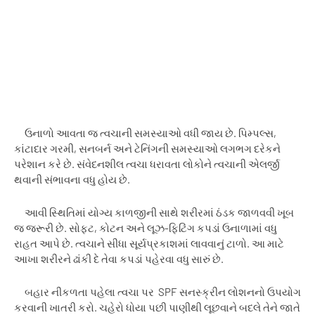
ઉનાળો આવતા જ ત્વચાની સમસ્યાઓ વધી જાય છે. પિમ્પલ્સ
,
કાંટાદાર ગરમી
,
સનબર્ન અને ટેનિંગની સમસ્યાઓ લગભગ દરેકને
પરેશાન કરે છે. સંવેદનશીલ ત્વચા ધરાવતા લોકોને ત્વચાની એલર્જી
થવાની સંભાવના વધુ હોય છે.
આવી સ્થિતિમાં યોગ્ય કાળજીની સાથે શરીરમાં ઠંડક જાળવવી ખૂબ
જ જરૂરી છે. સોફ્ટ
,
કોટન અને લૂઝ-ફિટિંગ કપડાં ઉનાળામાં વધુ
રાહત આપે છે. ત્વચાને સીધા સૂર્યપ્રકાશમાં લાવવાનું ટાળો. આ માટે
આખા શરીરને ઢાંકી દે તેવા કપડાં પહેરવા વધુ સારું છે.
બહાર નીકળતા પહેલા ત્વચા પર
SPF
સનસ્ક્રીન લોશનનો ઉપયોગ
કરવાની ખાતરી કરો. ચહેરો ધોયા પછી પાણીથી લૂછવાને બદલે તેને જાતે